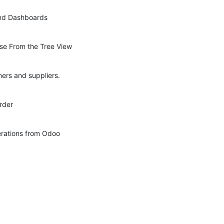
and Dashboards
se From the Tree View
ers and suppliers.
rder
rations from Odoo